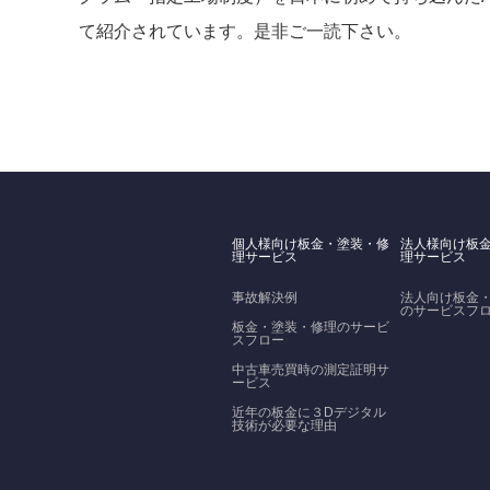
て紹介されています。是非ご一読下さい。
個人様向け板金・塗装・修
法人様向け板
理サービス
理サービス
事故解決例
法人向け板金
のサービスフ
板金・塗装・修理のサービ
スフロー
中古車売買時の測定証明サ
ービス
近年の板金に３Dデジタル
技術が必要な理由