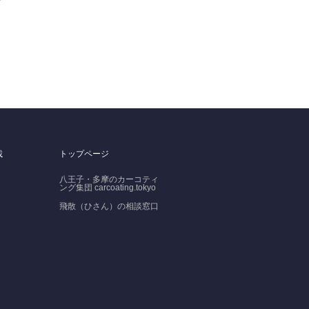
載
トップページ
八王子・多摩のカーコティ
ング集団 carcoating.tokyo
飛散（ひさん）の相談窓口