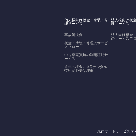
個人様向け板金・塗装・修
法人様向け板
理サービス
理サービス
事故解決例
法人向け板金
のサービスフ
板金・塗装・修理のサービ
スフロー
中古車売買時の測定証明サ
ービス
近年の板金に３Dデジタル
技術が必要な理由
京南オートサービス 〒206