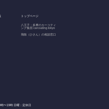
載
トップページ
八王子・多摩のカーコティ
ング集団 carcoating.tokyo
飛散（ひさん）の相談窓口
日：9時〜19時 日曜：定休日